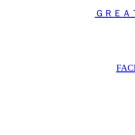
ＧＲＥＡ
FA