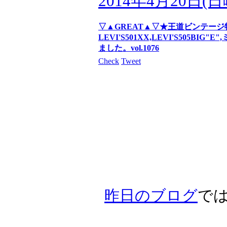
2014年4月20日(
▽▲GREAT▲▽★王道ビンテー
LEVI'S501XX,LEVI'S505
ました。vol.1076
Check
Tweet
昨日のブログ
で