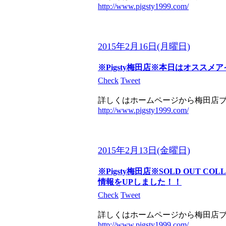
http://www.pigsty1999.com/
2015年2月16日(月曜日)
※Pigsty梅田店※本日はオススメ
Check
Tweet
詳しくはホームページから梅田店
http://www.pigsty1999.com/
2015年2月13日(金曜日)
※Pigsty梅田店※SOLD OUT 
情報をUPしました！！
Check
Tweet
詳しくはホームページから梅田店
http://www.pigsty1999.com/