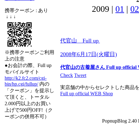
2009 |
01
|
02
携帯クーポン : あり
↓ ↓ ↓
代官山 Full up
※携帯クーポンご利用
2008年6月17日(火曜日)
上の注意
●お会計の際、Full up
代官山の古着屋さん Full up official
モバイルサイト
Check
Tweet
http://k2.fc2.com/cgi-
bin/hp.cgi/fullup/
内の
実店舗の中からセレクトした商品
「クーポン」を提示し
Full up official WEB Shop
て頂くと、トータル
2.000円以上のお買い
上げで500円OFF!（ク
ーポンの併用不可）
PopnupBlog 2.40 