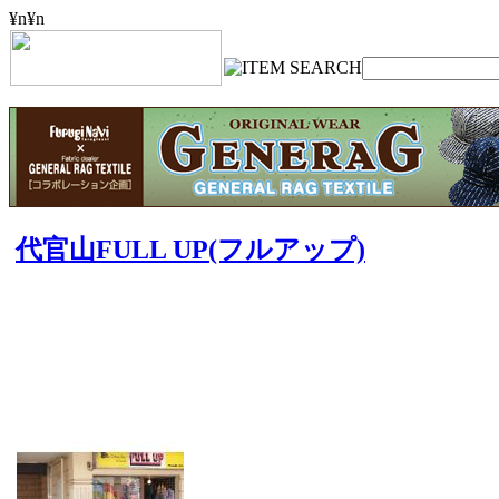
¥n
¥n
代官山FULL UP(フルアップ)