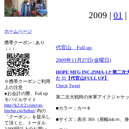
2009 |
01
|
ホームページ
携帯クーポン : あり
代官山 Full up
↓ ↓ ↓
2009年11月27日(金曜日)
HOPE MFG INC.のMA-1と
た !!!【代官山FULL UP】
※携帯クーポンご利用
Check
Tweet
上の注意
●お会計の際、Full up
第二次大戦時の米軍アイクジャケ
モバイルサイト
http://k2.fc2.com/cgi-
■カラー：カーキ
bin/hp.cgi/fullup/
内の
「クーポン」を提示し
■サイズ：表示 36S（肩幅44cｍ
て頂くと、トータル
2.000円以上のお買い