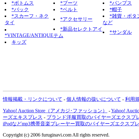
*ボトムス
*ブーツ
*パンプス
*バック
*ベルト
*帽子
*スカーフ・ネク
*雑貨・ボタ
*アクセサリー
タイ
など
*新品セレクトアイ
*サンダル
*VINTAGE/ANTIQUE
テム
キッズ
情報掲載・リンクについて
-
個人情報の扱いについて
-
利用
Yahoo! Auction Store（アメカジ･ファッション）
-
Yahoo! Au
ーズエキスプレス
-
ブランド洋服買取のバイヤーズエクスプレ
iPodなどmp3携帯音楽プレーヤー買取のバイヤーズエクスプ
Copyright (c) 2006 furuginavi.com All rights reserved.