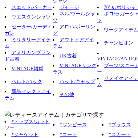
シャツ
スエット/パーカー
ジャージ
70’ｓ/ポリシャ
ネル/ウールシャ
ポロ/ラガーシ
ウエスタンシャツ
ツ
ツ
セーター/カーディ
アロハ/ボーリン
ワークアイテ
ガン
グ
ミリタリーアイテ
アウトドアアイ
チャンピオン
ム
テム
アメリカンブラン
UK古着
VINTAGE/ANTIQ
ド古着
VINTAGEサング
ブーツ/スニー
VINTAGE雑貨
ラス
ー
リメイクアイ
ベルト/バック
ハット/キャップ
ム
新品セレクトアイ
その他
テム
*トップス/カット
*ワンピース
*ブラウス
ソー
*ジャケット
*コート
*スカート