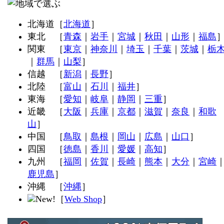
北海道［
北海道
］
東北 ［
青森
｜
岩手
｜
宮城
｜
秋田
｜
山形
｜
福島
関東 ［
東京
｜
神奈川
｜
埼玉
｜
千葉
｜
茨城
｜
栃
｜
群馬
｜
山梨
］
信越 ［
新潟
｜
長野
］
北陸 ［
富山
｜
石川
｜
福井
］
東海 ［
愛知
｜
岐阜
｜
静岡
｜
三重
］
近畿 ［
大阪
｜
兵庫
｜
京都
｜
滋賀
｜
奈良
｜
和歌
山
］
中国 ［
鳥取
｜
島根
｜
岡山
｜
広島
｜
山口
］
四国 ［
徳島
｜
香川
｜
愛媛
｜
高知
］
九州 ［
福岡
｜
佐賀
｜
長崎
｜
熊本
｜
大分
｜
宮崎
鹿児島
］
沖縄 ［
沖縄
］
［
Web Shop
］